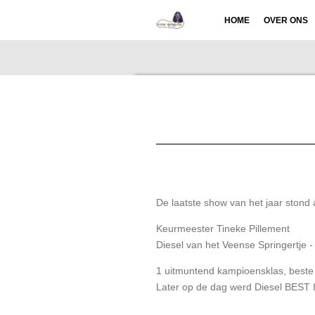
Ga
HOME
OVER ONS
direct
naar
de
hoofdinhoud
De laatste show van het jaar stond
Keurmeester Tineke Pillement
Diesel van het Veense Springertje -
1 uitmuntend kampioensklas, beste 
Later op de dag werd Diesel BES