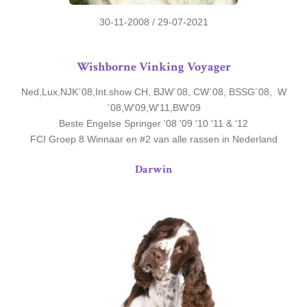
30-11-2008 / 29-07-2021
Wishborne Vinking Voyager
Ned,Lux,NJK´08,Int.show CH, BJW´08, CW´08, BSSG´08, W
´08,W'09,W'11,BW'09
Beste Engelse Springer '08 '09 '10 '11 & '12
FCI Groep 8 Winnaar en #2 van alle rassen in Nederland
Darwin