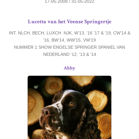
17-05-2008 / 31-05-2022
Lucetta van het Veense Springertje
INT. NLCH, BECH, LUXCH NJK, W’13, '16 '17 & '19, CW’14 &
'16, BW’14, WW'15, VW'19
NUMMER 1 SHOW ENGELSE SPRINGER SPANIEL VAN
NEDERLAND '12, '13 & '14
Abby