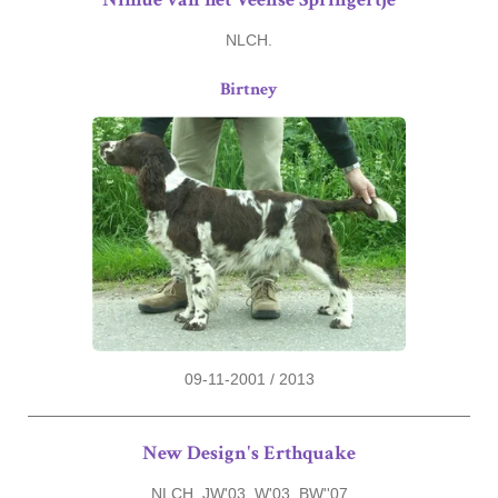
NLCH.
Birtney
09-11-2001 / 2013
New Design's Erthquake
NLCH. JW'03. W'03. BW''07