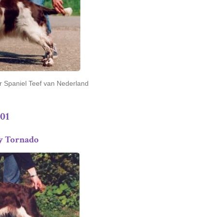
 Spaniel Teef van Nederland
01
y Tornado