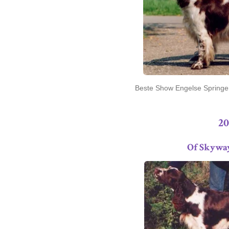
Beste Show Engelse Springer
20
Of Skywa