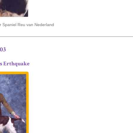
r Spaniel Reu van Nederland
03
s Erthquake