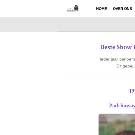
Ga
HOME
OVER ONS
direct
naar
de
hoofdinhoud
Beste Show 
Ieder jaar benoem
Dit gebeu
19
Padthawa